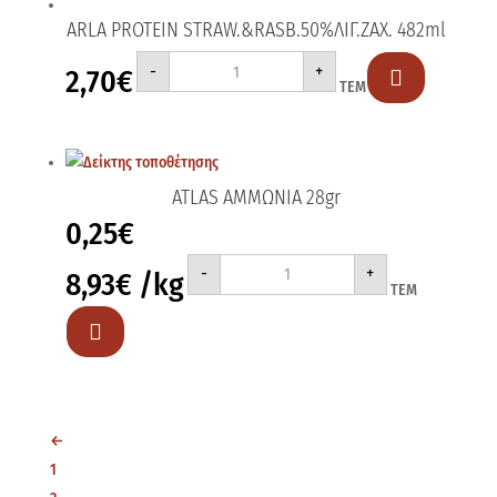
ARLA PROTEIN STRAW.&RASB.50%ΛΙΓ.ΖΑΧ. 482ml
ARLA
-
+
2,70
€
PROTEIN

ΤΕΜ
STRAW.&RASB.50%ΛΙΓ.ΖΑΧ.
482ml
ποσότητα
ATLAS ΑΜΜΩΝΙΑ 28gr
0,25
€
ATLAS
-
+
8,93
€
/kg
ΑΜΜΩΝΙΑ
ΤΕΜ
28gr
ποσότητα

←
1