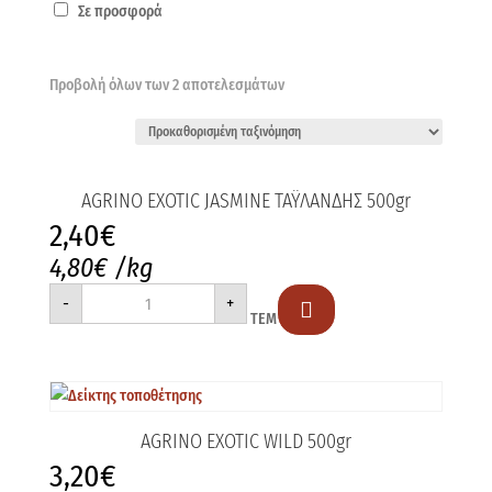
Σε προσφορά
Προβολή όλων των 2 αποτελεσμάτων
AGRINO EXOTIC JASMINE ΤΑΫΛΑΝΔΗΣ 500gr
2,40
€
4,80
€
/kg
AGRINO
-
+
EXOTIC

ΤΕΜ
JASMINE
ΤΑΫΛΑΝΔΗΣ
500gr
ποσότητα
AGRINO EXOTIC WILD 500gr
3,20
€