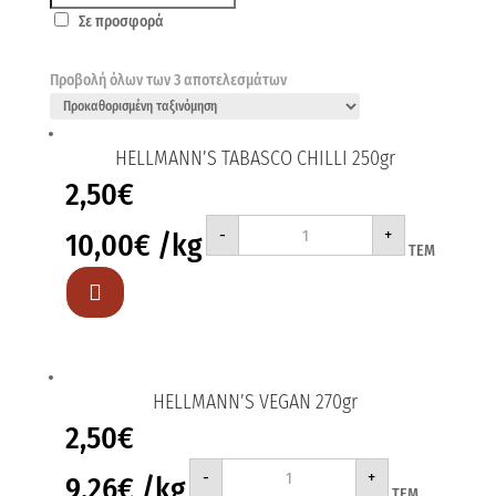
Σε προσφορά
Προβολή όλων των 3 αποτελεσμάτων
HELLMANN’S TABASCO CHILLI 250gr
2,50
€
HELLMANN'S
-
+
10,00
€
/kg
TABASCO
ΤΕΜ
CHILLI
250gr
ποσότητα

HELLMANN’S VEGAN 270gr
2,50
€
HELLMANN'S
-
+
9,26
€
/kg
VEGAN
ΤΕΜ
270gr