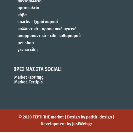
παντοπωλείο
αρτοπωλείο
κάβα
snacks – ξηροί καρποί
καλλυντικά – προσωπική υγιεινή
απορρυπαντικά – είδη καθαρισμού
pet shop
γενικά είδη
ΒΡΕΣ ΜΑΣ ΣΤΑ SOCIAL!
Market Τερτίπης
Market_Tertipis
© 2020 ΤΕΡΤΙΠΗΣ market | Design by patitiri design |
Development by
JustWeb.gr