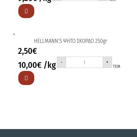
ποσότητα

HELLMANN’S ΨΗΤΟ ΣΚΟΡΔΟ 250gr
2,50
€
HELLMANN'S
-
+
10,00
€
/kg
ΨΗΤΟ
ΤΕΜ
ΣΚΟΡΔΟ
250gr
ποσότητα
