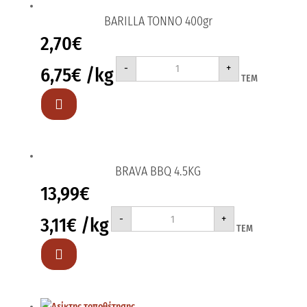
BARILLA ΤΟΝΝΟ 400gr
2,70
€
BARILLA
-
+
6,75
€
/kg
ΤΟΝΝΟ
ΤΕΜ
400gr
ποσότητα

BRAVA BBQ 4.5KG
13,99
€
BRAVA
-
+
3,11
€
/kg
BBQ
ΤΕΜ
4.5KG
ποσότητα
