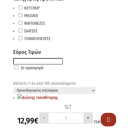
KETCHUP
PASSATA
ΜΑΓΙΟΝΕΖΕΣ
ΣΑΛΤΣΕΣ
ΤΟΜΑΤΟΠΕΛΤΕΣ
Εύρος Τιμών
Σε προσφορά
Βλέπετε 1–24 από 105 αποτελέσματα
5LT
5LT
-
+
12,99
€
ποσότητα

ΤΕΜ