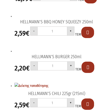
4.8KG
4.1LT
ποσότητα
HELLMANN’S BBQ HONEY SQUEEZY 250ml
HELLMANN'S
-
+
2,59
€
BBQ

ΤΕΜ
HONEY
SQUEEZY
250ml
ποσότητα
HELLMANN’S BURGER 250ml
HELLMANN'S
-
+
2,20
€
BURGER

ΤΕΜ
250ml
ποσότητα
HELLMANN’S CHILI 225gr (215ml)
HELLMANN'S
-
+
2,59
€
CHILI

ΤΕΜ
225gr
(215ml)