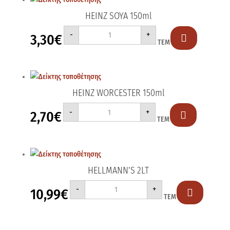
HEINZ SOYA 150ml
HEINZ
-
+
3,30
€
SOYA

ΤΕΜ
150ml
ποσότητα
HEINZ WORCESTER 150ml
HEINZ
-
+
2,70
€
WORCESTER

ΤΕΜ
150ml
ποσότητα
HELLMANN’S 2LT
HELLMANN'S
-
+
10,99
€
2LT

ΤΕΜ
ποσότητα