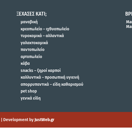
ΞΕΧΑΣΕΣ ΚΑΤΙ;
ΒΡ
μαναβική
Mar
Mar
κρεοπωλείο – ιχθυοπωλείο
τυροκομικά – αλλαντικά
γαλακτοκομικά
παντοπωλείο
αρτοπωλείο
κάβα
snacks – ξηροί καρποί
καλλυντικά – προσωπική υγιεινή
απορρυπαντικά – είδη καθαρισμού
pet shop
γενικά είδη
gn | Development by
JustWeb.gr