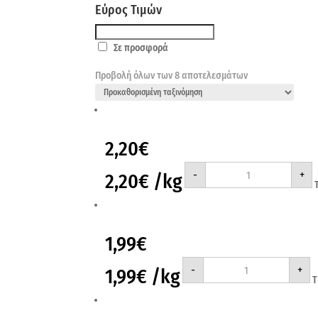
Εύρος Τιμών
Σε προσφορά
Προβολή όλων των 8 αποτελεσμάτων
2,20
€
FROZA
-
+
2,20
€
/kg
ΦΑΣΟΛΑΚΙ
ΠΛΑΤΥ
1KG
ποσότητα
1,99
€
FROZA
-
+
1,99
€
/kg
ΦΑΣΟΛΑΚΙ
ΣΤΡΟΓΓΥΛΟ
1KG
ποσότητα