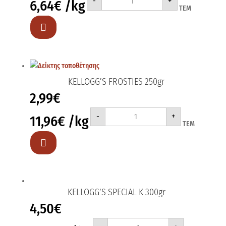
-
+
6,64
€
/kg
CORN
ΤΕΜ
FLAKES
375gr
ποσότητα

KELLOGG’S FROSTIES 250gr
2,99
€
KELLOGG'S
-
+
11,96
€
/kg
FROSTIES
ΤΕΜ
250gr
ποσότητα

KELLOGG’S SPECIAL K 300gr
4,50
€
KELLOGG'S