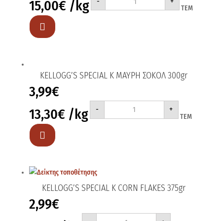
-
+
15,00
€
/kg
SPECIAL
ΤΕΜ
K
300gr
ποσότητα

KELLOGG’S SPECIAL K ΜΑΥΡΗ ΣΟΚΟΛ 300gr
3,99
€
KELLOGG'S
-
+
13,30
€
/kg
SPECIAL
ΤΕΜ
K
ΜΑΥΡΗ
ΣΟΚΟΛ

300gr
ποσότητα
KELLOGG’S SPECIAL Κ CORN FLAKES 375gr
2,99
€
KELLOGG'S