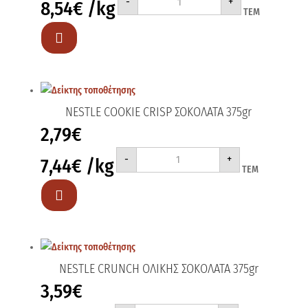
-
+
8,54
€
/kg
COOKIE
ΤΕΜ
CRISP
ΟΛΙΚΗΣ
ΠΡΑΛΙΝΑ

350gr
ποσότητα
NESTLE COOKIE CRISP ΣΟΚΟΛΑΤΑ 375gr
2,79
€
NESTLE
-
+
7,44
€
/kg
COOKIE
ΤΕΜ
CRISP
ΣΟΚΟΛΑΤΑ
375gr

ποσότητα
NESTLE CRUNCH ΟΛΙΚΗΣ ΣΟΚΟΛΑΤΑ 375gr
3,59
€
NESTLE