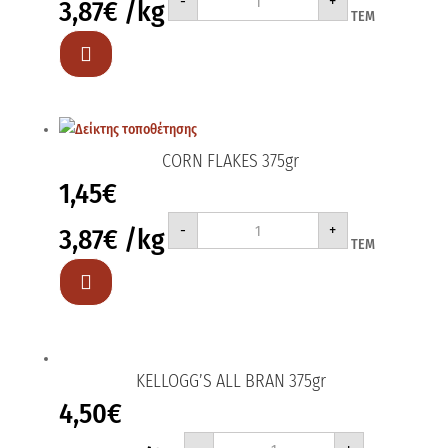
-
+
3,87
€
/kg
POPS
ΤΕΜ
375gr
ποσότητα

CORN FLAKES 375gr
1,45
€
CORN
-
+
3,87
€
/kg
FLAKES
ΤΕΜ
375gr
ποσότητα

KELLOGG’S ALL BRAN 375gr
4,50
€
KELLOGG'S