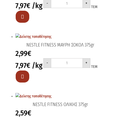
-
+
7,97
€
/kg
FITNESS
ΤΕΜ
HONEY&ALMOND
355gr
ποσότητα

NESTLE FITNESS ΜΑΥΡΗ ΣΟΚΟΛ 375gr
2,99
€
NESTLE
-
+
7,97
€
/kg
FITNESS
ΤΕΜ
ΜΑΥΡΗ
ΣΟΚΟΛ
375gr

ποσότητα
NESTLE FITNESS ΟΛΙΚΗΣ 375gr
2,59
€