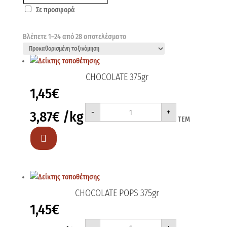
Σε προσφορά
Βλέπετε 1–24 από 28 αποτελέσματα
CHOCOLATE 375gr
1,45
€
CHOCOLATE
-
+
3,87
€
/kg
375gr
ΤΕΜ
ποσότητα

CHOCOLATE POPS 375gr
1,45
€
CHOCOLATE