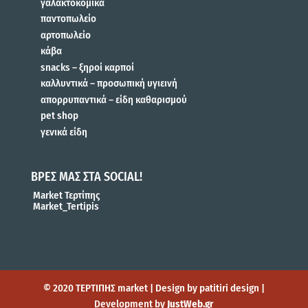
γαλακτοκομικά
παντοπωλείο
αρτοπωλείο
κάβα
snacks – ξηροί καρποί
καλλυντικά – προσωπική υγιεινή
απορρυπαντικά – είδη καθαρισμού
pet shop
γενικά είδη
ΒΡΕΣ ΜΑΣ ΣΤΑ SOCIAL!
Market Τερτίπης
Market_Tertipis
© 2020 ΤΕΡΤΙΠΗΣ market | Design by patitiri design |
Development by
JustWeb.gr