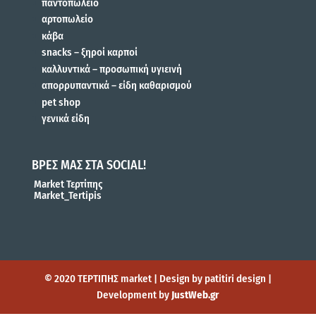
παντοπωλείο
αρτοπωλείο
κάβα
snacks – ξηροί καρποί
καλλυντικά – προσωπική υγιεινή
απορρυπαντικά – είδη καθαρισμού
pet shop
γενικά είδη
ΒΡΕΣ ΜΑΣ ΣΤΑ SOCIAL!
Market Τερτίπης
Market_Tertipis
© 2020 ΤΕΡΤΙΠΗΣ market | Design by patitiri design |
Development by
JustWeb.gr