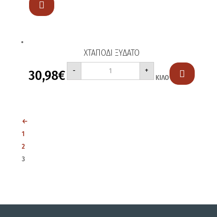
ποσότητα

ΧΤΑΠΟΔΙ ΞΥΔΑΤΟ
ΧΤΑΠΟΔΙ
-
+
30,98
€
ΞΥΔΑΤΟ

ΚΙΛΟ
ποσότητα
←
1
2
3