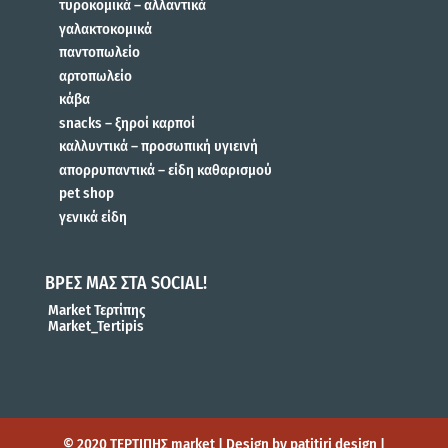
τυροκομικά – αλλαντικά
γαλακτοκομικά
παντοπωλείο
αρτοπωλείο
κάβα
snacks – ξηροί καρποί
καλλυντικά – προσωπική υγιεινή
απορρυπαντικά – είδη καθαρισμού
pet shop
γενικά είδη
ΒΡΕΣ ΜΑΣ ΣΤΑ SOCIAL!
Market Τερτίπης
Market_Tertipis
© 2020 ΤΕΡΤΙΠΗΣ market | Design by patitiri design |