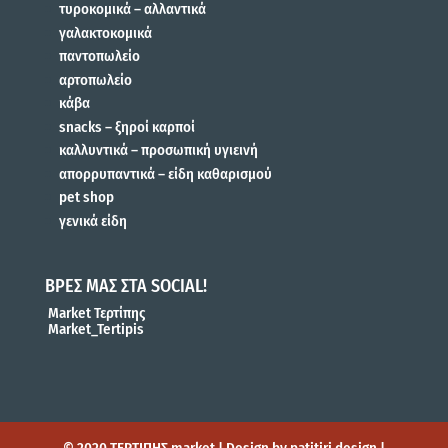
τυροκομικά – αλλαντικά
γαλακτοκομικά
παντοπωλείο
αρτοπωλείο
κάβα
snacks – ξηροί καρποί
καλλυντικά – προσωπική υγιεινή
απορρυπαντικά – είδη καθαρισμού
pet shop
γενικά είδη
ΒΡΕΣ ΜΑΣ ΣΤΑ SOCIAL!
Market Τερτίπης
Market_Tertipis
© 2020 ΤΕΡΤΙΠΗΣ market | Design by patitiri design |