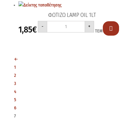
ΦΩΤΙΖΩ LAMP OIL 1LT
ΦΩΤΙΖΩ
-
+
1,85
€
LAMP

ΤΕΜ
OIL
1LT
ποσότητα
←
1
2
3
4
5
6
7