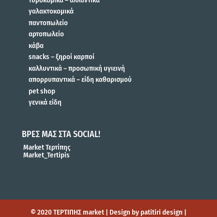
γαλακτοκομικά
παντοπωλείο
αρτοπωλείο
κάβα
snacks – ξηροί καρποί
καλλυντικά – προσωπική υγιεινή
απορρυπαντικά – είδη καθαρισμού
pet shop
γενικά είδη
ΒΡΕΣ ΜΑΣ ΣΤΑ SOCIAL!
Market Τερτίπης
Market_Tertipis
© 2020 ΤΕΡΤΙΠΗΣ market | Design by patitiri design |