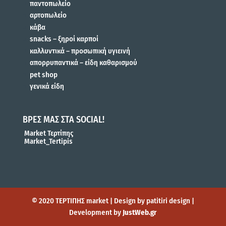
παντοπωλείο
αρτοπωλείο
κάβα
snacks – ξηροί καρποί
καλλυντικά – προσωπική υγιεινή
απορρυπαντικά – είδη καθαρισμού
pet shop
γενικά είδη
ΒΡΕΣ ΜΑΣ ΣΤΑ SOCIAL!
Market Τερτίπης
Market_Tertipis
© 2020 ΤΕΡΤΙΠΗΣ market | Design by patitiri design |
Development by
JustWeb.gr