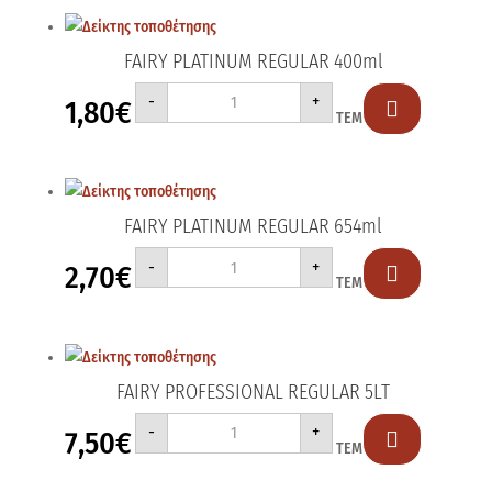
FAIRY PLATINUM REGULAR 400ml
FAIRY
-
+
1,80
€
PLATINUM

ΤΕΜ
REGULAR
400ml
ποσότητα
FAIRY PLATINUM REGULAR 654ml
FAIRY
-
+
2,70
€
PLATINUM

ΤΕΜ
REGULAR
654ml
ποσότητα
FAIRY PROFESSIONAL REGULAR 5LT
FAIRY
-
+
7,50
€
PROFESSIONAL

ΤΕΜ
REGULAR
5LT
ποσότητα