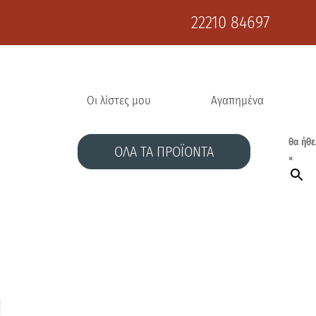
22210 84697
Οι λίστες μου
Αγαπημένα
θα ήθε
ΟΛΑ ΤΑ ΠΡΟΪΟΝΤΑ
×