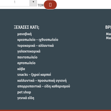
+

ΤΕΜ
ΞΕΧΑΣΕΣ ΚΑΤΙ;
ΒΡ
μαναβική
Mar
Mar
κρεοπωλείο – ιχθυοπωλείο
τυροκομικά – αλλαντικά
γαλακτοκομικά
παντοπωλείο
αρτοπωλείο
κάβα
snacks – ξηροί καρποί
καλλυντικά – προσωπική υγιεινή
απορρυπαντικά – είδη καθαρισμού
pet shop
γενικά είδη