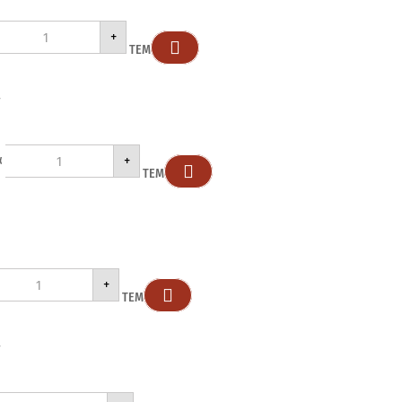
+

ΤΕΜ
r
+
α

ΤΕΜ
+

ΤΕΜ
r